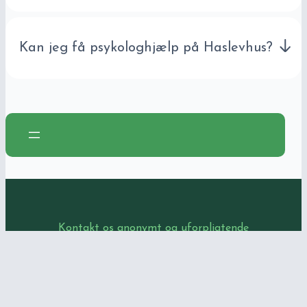
Kan jeg få psykologhjælp på Haslevhus?
Kontakt os anonymt og uforpligtende
Ring i dag
til Haslevhus Kvindekrisecenter
Ring