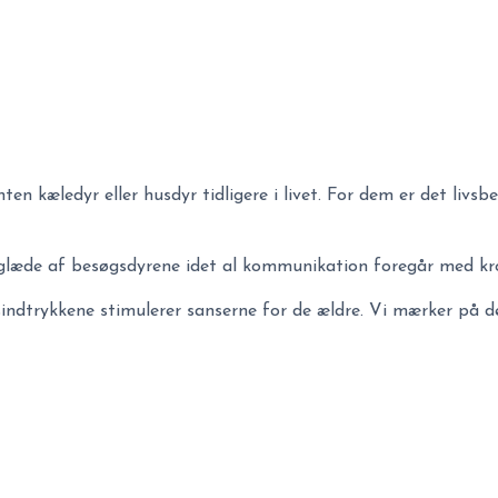
en kæledyr eller husdyr tidligere i livet. For dem er det livs
læde af besøgsdyrene idet al kommunikation foregår med kr
sindtrykkene stimulerer sanserne for de ældre. Vi mærker på de