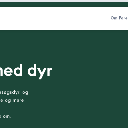
Om Fore
 med dyr
esøgsdyr, og
ere og mere
s om.