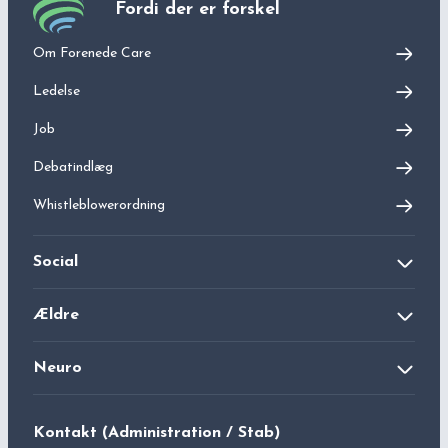
Fordi der er forskel
Om Forenede Care
Ledelse
Job
Debatindlæg
Whistleblowerordning
Social
Bjæverskovhus Kvindekrisecenter
Ældre
Haslevhus Kvindekrisecenter
Langagergård Plejecenter
Neuro
Tårnbyhus LGBT+ Krisecenter
Lokalcenter Bøgeskovhus
Kontakt
Forenede Care
Neuro (Ringstedhave)
Carolinesminde LGBT+ og Kvindekrisecenter
Kontakt (Administration / Stab)
Christians Have Plejecenter