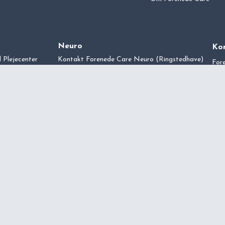
Neuro
Kon
 Plejecenter
Kontakt
Forenede Care
Neuro (Ringstedhave)
For
Bøgeskovhus
Bor
275
ve Plejecenter
CVR
39 
Mand
Fred
inf
Fin
cen
Kon