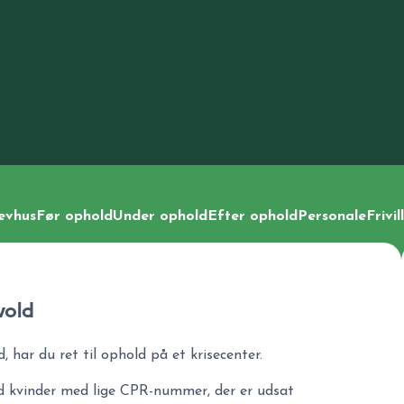
evhus
Før ophold
Under ophold
Efter ophold
Personale
Frivil
 vold
, har du ret til ophold på et krisecenter.
d kvinder med lige CPR-nummer, der er udsat