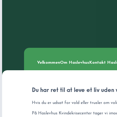
Velkommen
Om Haslevhus
Kontakt Hasl
Du har ret til at leve et liv uden
Hvis du er udsat for vold eller trusler om vold
På Haslevhus Kvindekrisecenter tager vi imo