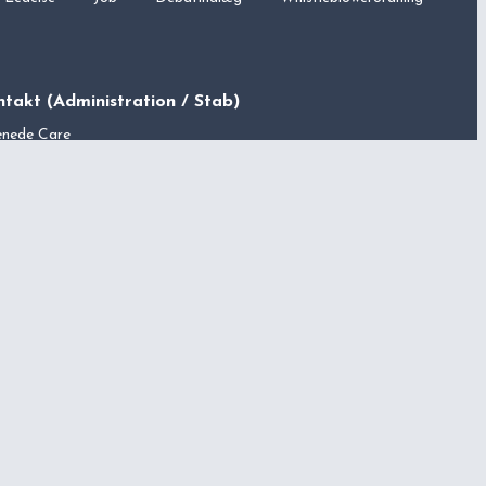
takt (Administration / Stab)
enede Care
upvang 5E
0 Ballerup
: 36150513
69 50 50
(reception i Ballerup)
ag til torsdag kl. 8.00 – 16.00
ag kl. 8.00 – 15.30
o@forenede.dk
d adresse, telefon og direkte kontakt til alle vores
tre her:
takt
Forenede
Cares centre