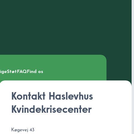
lige
Støt
FAQ
Find os
Kontakt Haslevhus
Kvindekrisecenter
Køgevej 43