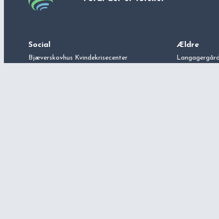
Social
Ældre
Bjæverskovhus Kvindekrisecenter
Langagergård
Haslevhus Kvindekrisecenter
Lokalcenter 
Tårnbyhus LGBT+ Krisecenter
Christians Ha
Carolinesminde LGBT+ og Kvindekrisecenter