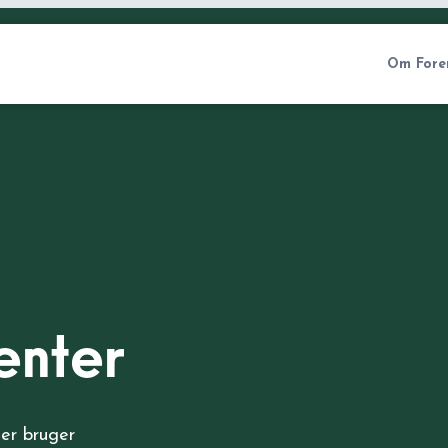
Om Fore
enter
der bruger