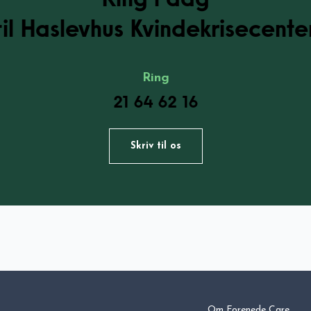
til Haslevhus Kvindekrisecente
Ring
21 64 62 16
Skriv til os
Om Forenede Care