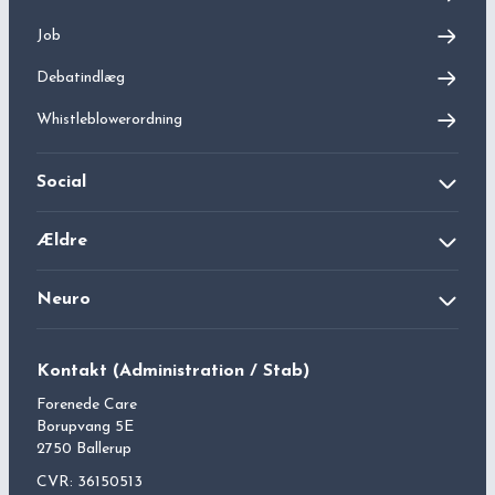
Job
Debatindlæg
Whistleblowerordning
Social
Bjæverskovhus Kvindekrisecenter
Ældre
Haslevhus Kvindekrisecenter
Langagergård Plejecenter
Neuro
Tårnbyhus LGBT+ Krisecenter
Lokalcenter Bøgeskovhus
Kontakt
Forenede Care
Neuro (Ringstedhave)
Carolinesminde LGBT+ og Kvindekrisecenter
Kontakt (Administration / Stab)
Christians Have Plejecenter
Forenede Care
Borupvang 5E
2750 Ballerup
CVR: 36150513