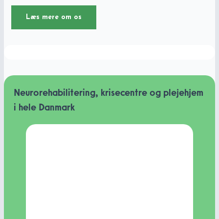
Læs mere om os
Neurorehabilitering, krisecentre og plejehjem
i hele Danmark