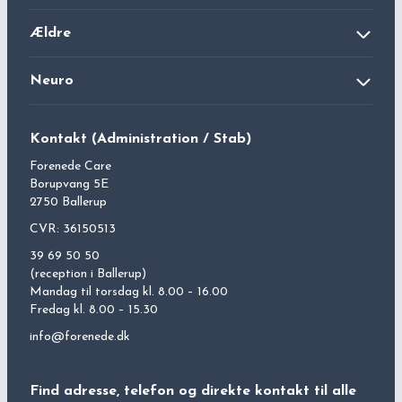
Bjæverskovhus Kvindekrisecenter
Ældre
Haslevhus Kvindekrisecenter
Langagergård Plejecenter
Neuro
Tårnbyhus LGBT+ Krisecenter
Lokalcenter Bøgeskovhus
Kontakt
Forenede Care
Neuro (Ringstedhave)
Carolinesminde LGBT+ og Kvindekrisecenter
Kontakt (Administration / Stab)
Christians Have Plejecenter
Forenede Care
Borupvang 5E
2750 Ballerup
CVR: 36150513
39 69 50 50
(reception i Ballerup)
Mandag til torsdag kl. 8.00 – 16.00
Fredag kl. 8.00 – 15.30
info@forenede.dk
Find adresse, telefon og direkte kontakt til alle